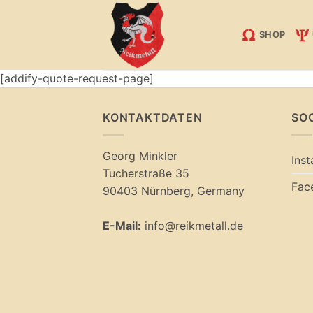
Zum
Inhalt
SHOP
springen
[addify-quote-request-page]
KONTAKTDATEN
SO
Georg Minkler
Ins
Tucherstraße 35
Fac
90403 Nürnberg, Germany
E-Mail:
info@reikmetall.de