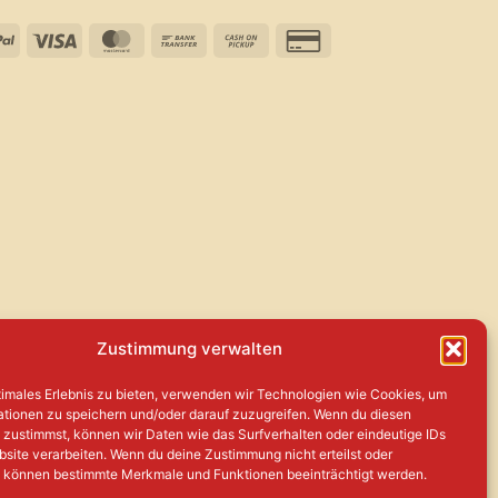
PayPal
Visa
MasterCard
Bank
Cash
Credit
Transfer
on
Card
Pickup
2
Zustimmung verwalten
timales Erlebnis zu bieten, verwenden wir Technologien wie Cookies, um
ationen zu speichern und/oder darauf zuzugreifen. Wenn du diesen
zustimmst, können wir Daten wie das Surfverhalten oder eindeutige IDs
bsite verarbeiten. Wenn du deine Zustimmung nicht erteilst oder
, können bestimmte Merkmale und Funktionen beeinträchtigt werden.