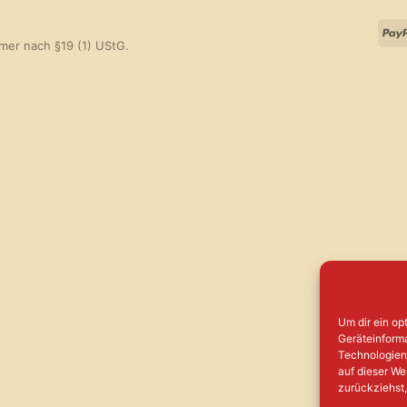
mer nach §19 (1) UStG.
Um dir ein op
Geräteinform
Technologien 
auf dieser We
zurückziehst