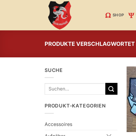
Zum
Inhalt
SHOP
springen
PRODUKTE VERSCHLAGWORTET 
SUCHE
Suchen
nach:
PRODUKT-KATEGORIEN
Accessoires
Aufnäher