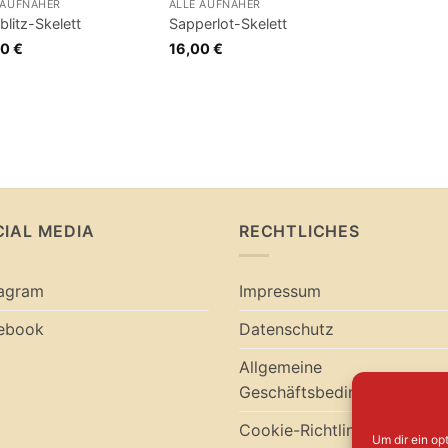
 AUFNÄHER
ALLE AUFNÄHER
blitz-Skelett
Sapperlot-Skelett
00
€
16,00
€
CIAL MEDIA
RECHTLICHES
tagram
Impressum
ebook
Datenschutz
Allgemeine
Geschäftsbedingungen
Cookie-Richtlinie (EU)
Um dir ein op