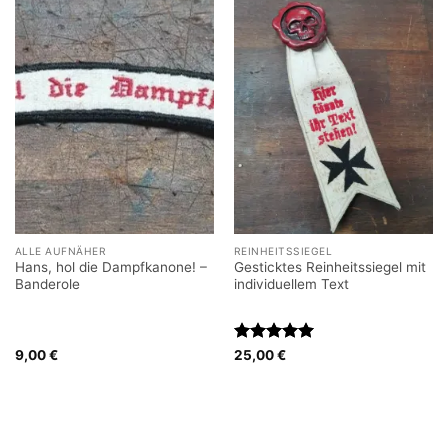
ALLE AUFNÄHER
REINHEITSSIEGEL
Hans, hol die Dampfkanone! –
Gesticktes Reinheitssiegel mit
Banderole
individuellem Text
Bewertet
9,00
€
25,00
€
mit
5
von
5