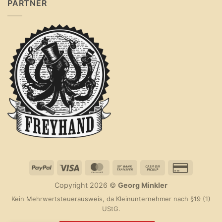
PARTNER
PayPal
Visa
MasterCard
Bank
Cash
Credit
Transfer
on
Card
Copyright 2026 ©
Georg Minkler
Pickup
2
Kein Mehrwertsteuerausweis, da Kleinunternehmer nach §19 (1)
UStG.